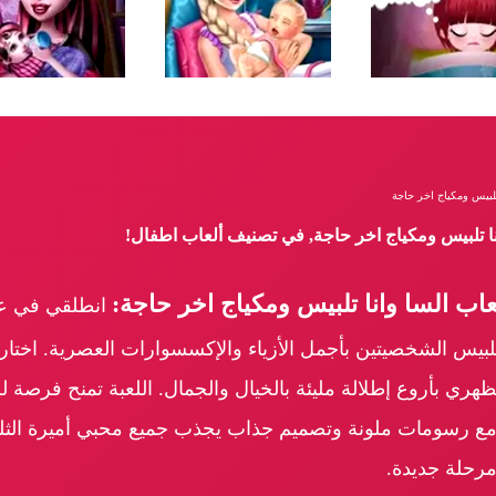
تلبيس ومكياج اخر حاجة
انا تلبيس ومكياج اخر حاجة, في تصنيف ألعاب اطفال!
اب السا وانا تلبيس ومكياج اخر حاجة:
انطلقي في عال
لبيس الشخصيتين بأجمل الأزياء والإكسسوارات العصرية. اختاري
ظهري بأروع إطلالة مليئة بالخيال والجمال. اللعبة تمنح فرصة لل
، مع رسومات ملونة وتصميم جذاب يجذب جميع محبي أميرة الثل
مرحلة جديدة.