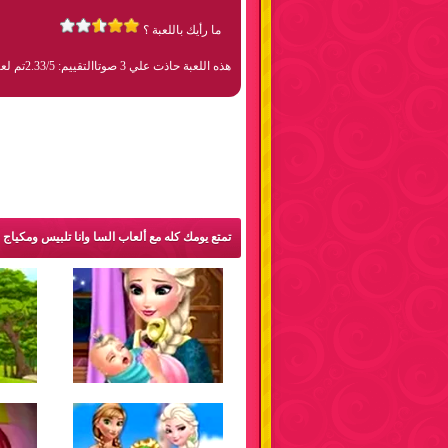
ما رأيك باللعبة ؟
هذه اللعبة حاذت علي 3 صوتا
التقييم: 2.33/5
تم لعبها 13
تمتع يومك كله مع ألعاب السا وانا تلبيس ومكياج