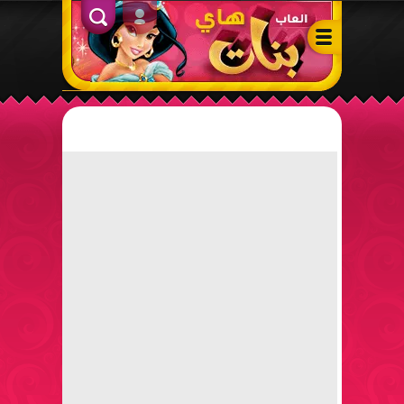
ألعاب بنات هاي – أفضل ألعاب تلبيس، مكياج، طبخ وأنشطة ممتعة لل
الدخول