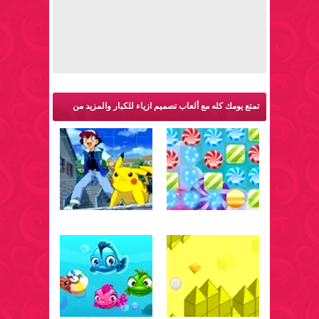
تمتع يومك كله مع ألعاب تصميم ازياء للكبار والمزيد من
ألعاب متنوعة: