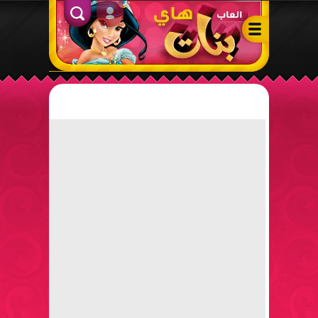
ألعاب بنات هاي – أفضل ألعاب تلبيس، مكياج، طبخ وأنشطة ممتعة لل
الدخول