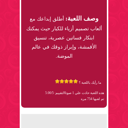
وصف اللعبة:
أطلق إبداعك مع
ألعاب تصميم أزياء للكبار حيث يمكنك
ابتكار فساتين عصرية، تنسيق
الأقمشة، وإبراز ذوقك في عالم
الموضة.
ما رأيك باللعبة ؟
هذه اللعبة حاذت علي 1 صوتا
التقييم: 5.00/5
تم لعبها 754 مره