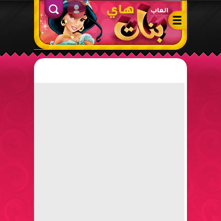
ألعاب بنات هاي – أفضل ألعاب تلبيس، مكياج، طبخ وأنشطة ممتعة لل
الدخول