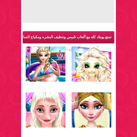
تمتع يومك كله مع ألعاب تلبيس وتنظيف البشره ومكياج السا
وانا والمزيد من ألعاب تنظيف الوجه والبشرة: