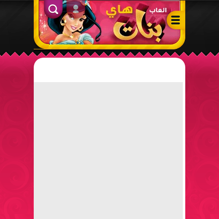
ألعاب بنات هاي – أفضل ألعاب تلبيس، مكياج، طبخ وأنشطة ممتعة لل
الدخول