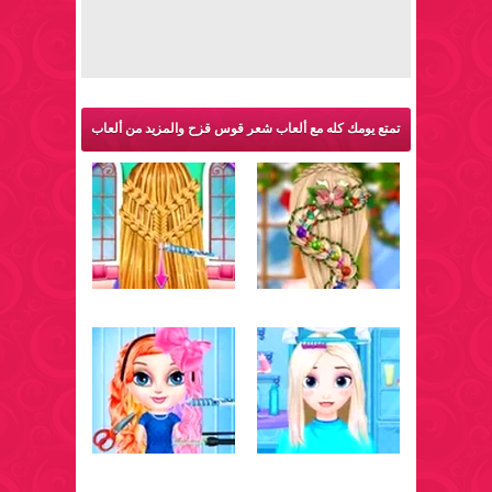
تمتع يومك كله مع ألعاب شعر قوس قزح والمزيد من ألعاب
قص الشعر: