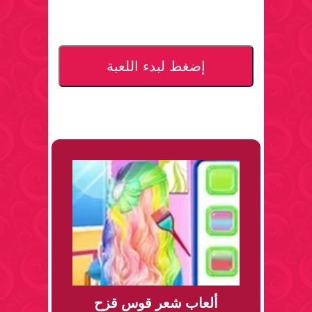
إضغط لبدء اللعبة
ألعاب شعر قوس قزح