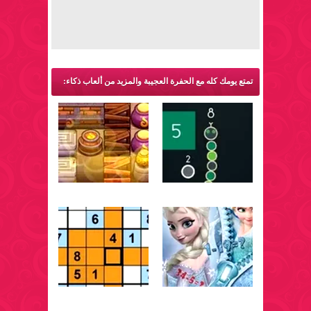
تمتع يومك كله مع الحفرة العجيبة والمزيد من ألعاب ذكاء: