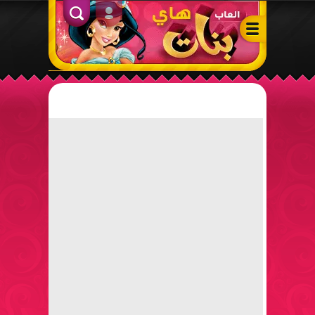
ألعاب بنات هاي – أفضل ألعاب تلبيس، مكياج، طبخ وأنشطة ممتعة لل
الدخول