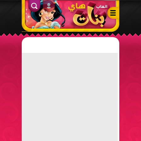
ألعاب بنات هاي – أفضل ألعاب تلبيس، مكياج، طبخ وأنشطة ممتعة لل
الدخول