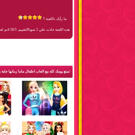
ما رأيك باللعبة ؟
هذه اللعبة حاذت علي 2 صوتا
التقييم: 4.50/5
تم لعبها 04
تمتع يومك كله مع العاب اطفال ماما زمانها جاية 