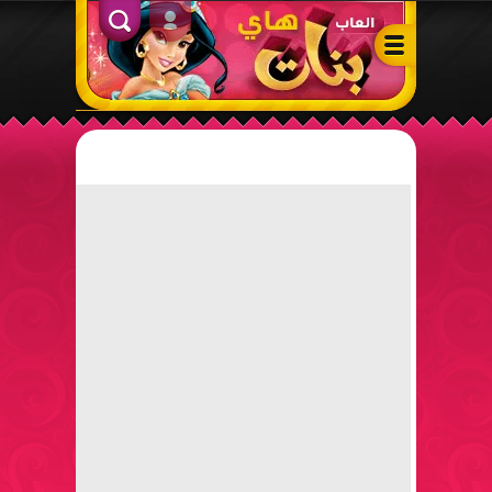
ألعاب بنات هاي – أفضل ألعاب تلبيس، مكياج، طبخ وأنشطة ممتعة لل
الدخول