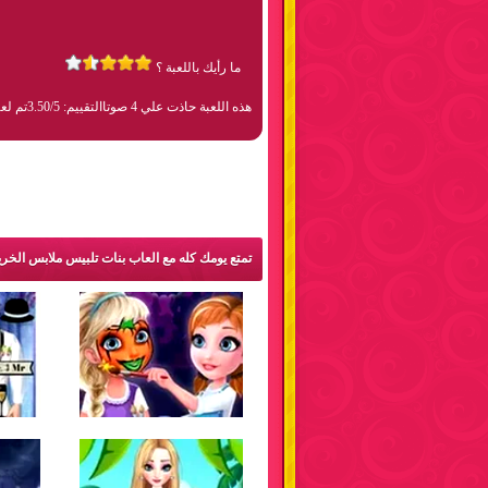
ما رأيك باللعبة ؟
هذه اللعبة حاذت علي 4 صوتا
التقييم: 3.50/5
تم لعبها 7
تمتع يومك كله مع العاب بنات تلبيس ملابس الخر