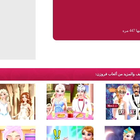
44 مره
يف والمزيد من ألعاب فروزن: