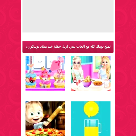
تمتع يومك كله مع العاب بيبي اريل حفلة عيد ميلاد يونيكورن
والمزيد من ألعاب طبخ: