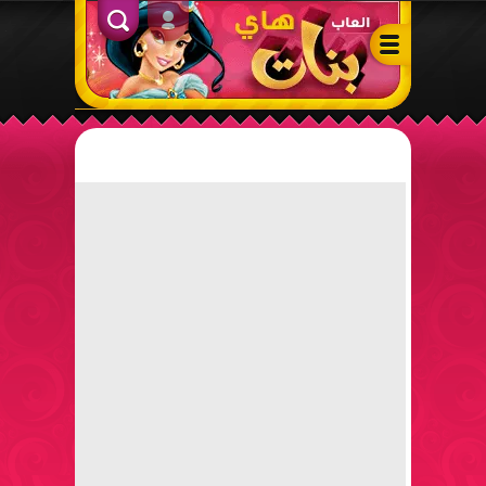
ألعاب بنات هاي – أفضل ألعاب تلبيس، مكياج، طبخ وأنشطة ممتعة لل
الدخول