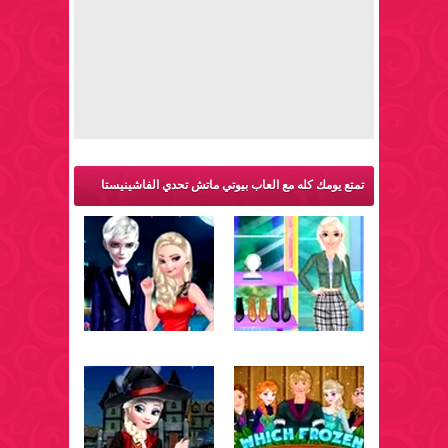
تمتع يومك كله مع العاب بيوتي ماتش تحدي الفاشينيستا
والمزيد من ألعاب فروزن: