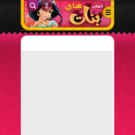
ألعاب بنات هاي – أفضل ألعاب تلبيس، مكياج، طبخ وأنشطة ممتعة لل
الدخول