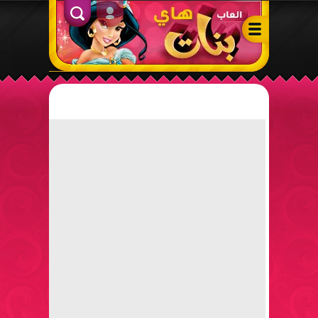
ألعاب بنات هاي – أفضل ألعاب تلبيس، مكياج، طبخ وأنشطة ممتعة لل
الدخول