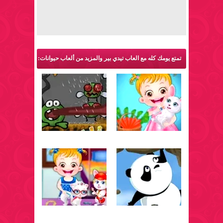
تمتع يومك كله مع العاب تيدي بير والمزيد من ألعاب حيوانات: