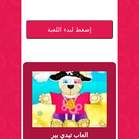
إضغط لبدء اللعبة
العاب تيدي بير