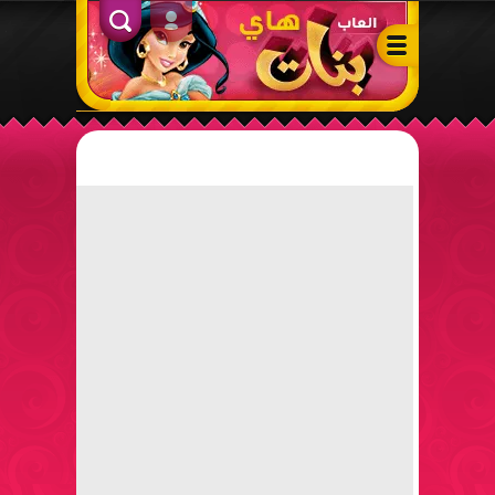
ألعاب بنات هاي – أفضل ألعاب تلبيس، مكياج، طبخ وأنشطة ممتعة لل
الدخول