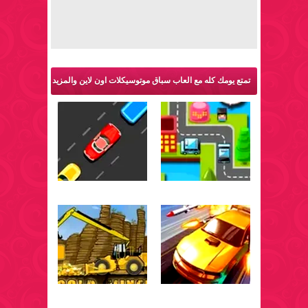
تمتع يومك كله مع العاب سباق موتوسيكلات اون لاين والمزيد
من ألعاب سيارات: