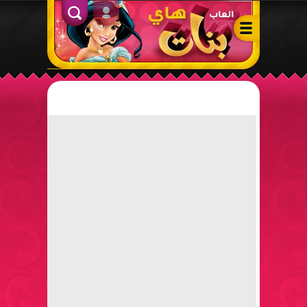
ألعاب بنات هاي – أفضل ألعاب تلبيس، مكياج، طبخ وأنشطة ممتعة لل
الدخول