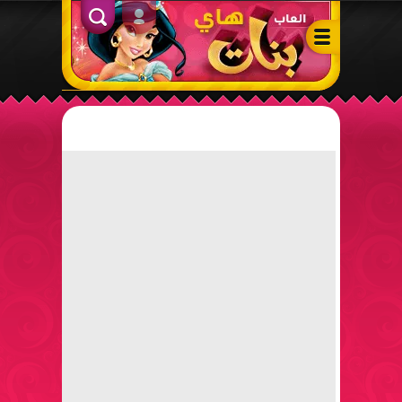
ألعاب بنات هاي – أفضل ألعاب تلبيس، مكياج، طبخ وأنشطة ممتعة لل
الدخول