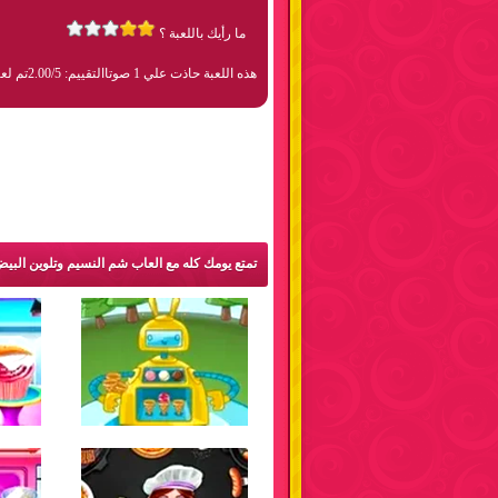
ما رأيك باللعبة ؟
هذه اللعبة حاذت علي 1 صوتا
التقييم: 2.00/5
تم لعبها 2
تمتع يومك كله مع العاب شم النسيم وتلوين البي