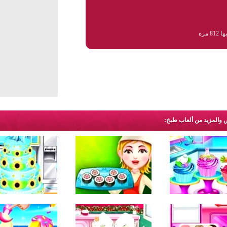
81 مره
ض والمزيد من ألعاب طبخ: