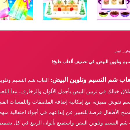
تلوين البيض
نسيم وتلوين البيض, في تصنيف ألعاب طبخ!
اب شم النسيم وتلوين البيض:
العاب شم النسيم وتلوين
اق خيالك في تزيين البيض بأجمل الألوان والزخارف. تبدأ اللعبة
رسم نقوش مميزة، مع إمكانية إضافة الملصقات واللمسات الفنية 
منح الأطفال فرصة للتعبير عن إبداعهم في أجواء احتفالية مبه
شم النسيم وتلوين البيض واستمتع بألوان الربيع في كل تصميم