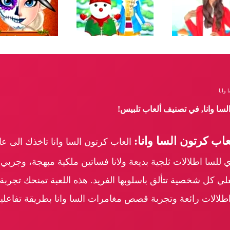
 وانا
لسا وانا, في تصنيف ألعاب تلبيس!
اب كرتون السا وانا:
العاب كرتون السا وانا تاخذك الى ع
اري للسا اطلالات ثلجية بديعة ولانا فساتين ملكية مبهجة، وجرب
 كل شخصية تتألق باسلوبها الفريد. هذه اللعبة تمنحك تجربة مم
طلالات رائعة وتجربة قصص مغامرات السا وانا بطريقة تفاعل