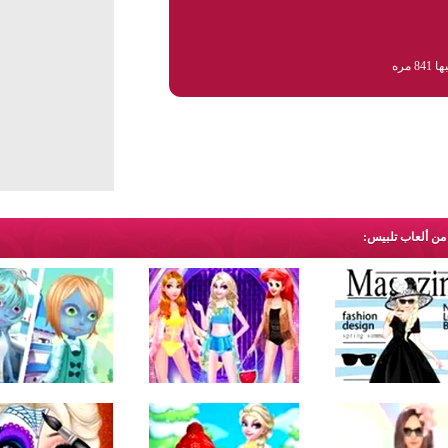
84 مره
 من ألعاب تلبيس: