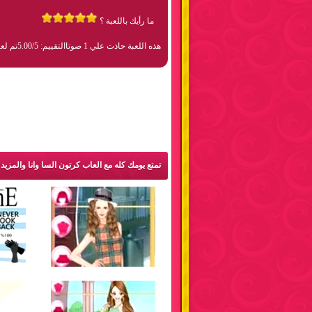
ما رأيك باللعبة ؟
هذه اللعبة حاذت علي 1 صوتا
التقييم: 5.00/5
تم لعبها 1
تمتع يومك كله مع العاب كرتون السا وانا والمزيد