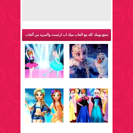
تمتع يومك كله مع العاب ميك اب ارتست والمزيد من ألعاب
فروزن: