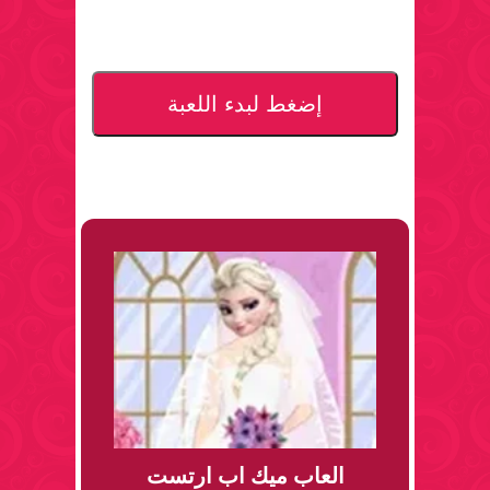
إضغط لبدء اللعبة
العاب ميك اب ارتست