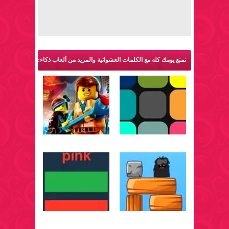
تمتع يومك كله مع الكلمات العشوائية والمزيد من ألعاب ذكاء: