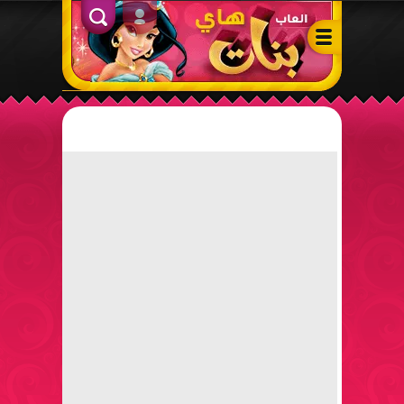
ألعاب بنات هاي – أفضل ألعاب تلبيس، مكياج، طبخ وأنشطة ممتعة لل
الدخول