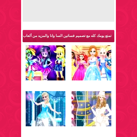
تمتع يومك كله مع تصميم فساتين السا وانا والمزيد من ألعاب
تلبيس: