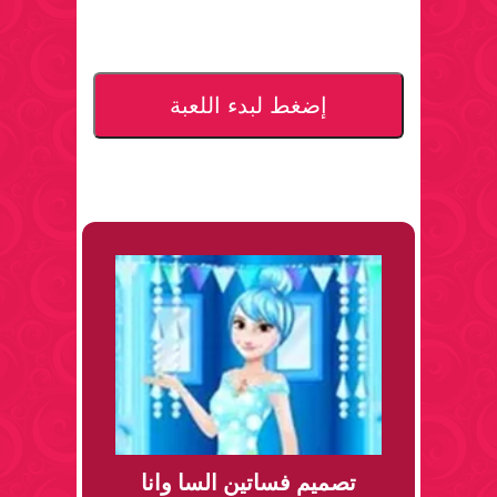
إضغط لبدء اللعبة
تصميم فساتين السا وانا