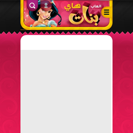
ألعاب بنات هاي – أفضل ألعاب تلبيس، مكياج، طبخ وأنشطة ممتعة لل
الدخول