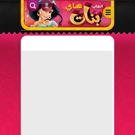
ألعاب بنات هاي – أفضل ألعاب تلبيس، مكياج، طبخ وأنشطة ممتعة لل
الدخول