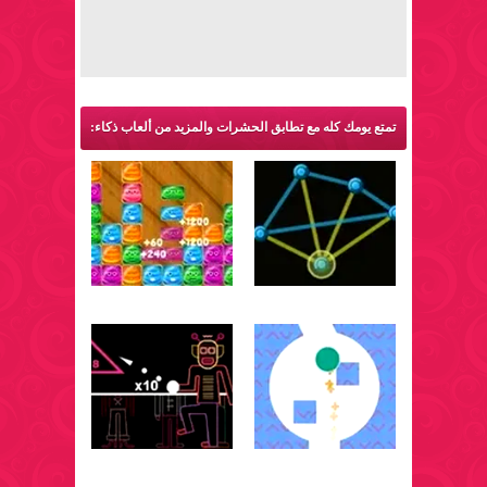
تمتع يومك كله مع تطابق الحشرات والمزيد من ألعاب ذكاء: