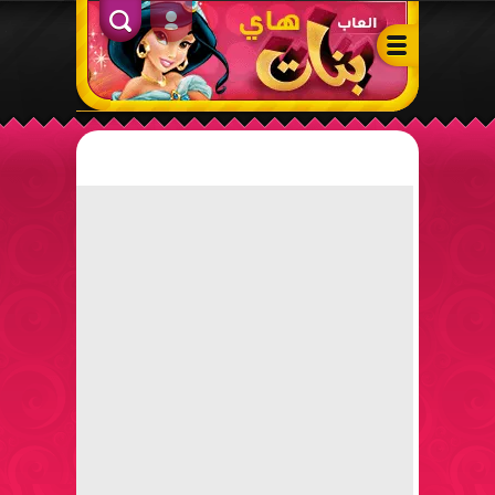
ألعاب بنات هاي – أفضل ألعاب تلبيس، مكياج، طبخ وأنشطة ممتعة لل
الدخول