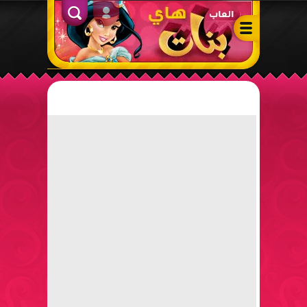
ألعاب بنات هاي – أفضل ألعاب تلبيس، مكياج، طبخ وأنشطة ممتعة لل
الدخول