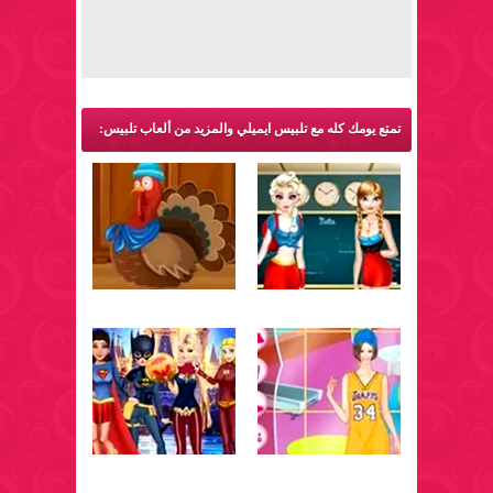
تمتع يومك كله مع تلبيس ايميلي والمزيد من ألعاب تلبيس: