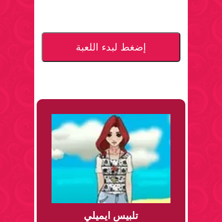
إضغط لبدء اللعبة
تلبيس ايميلي