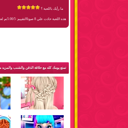
ما رأيك باللعبة ؟
هذه اللعبة حاذت علي 8 صوتا
التقييم: 5.00/5
تم لعبها 04
تمتع يومك كله مع حلاقة الذقن والشنب والمزيد