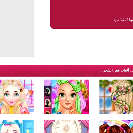
1,2 مره
 من ألعاب قص الشعر: