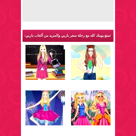
تمتع يومك كله مع رحلة سفر باربي والمزيد من ألعاب باربي: