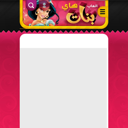
ألعاب بنات هاي – أفضل ألعاب تلبيس، مكياج، طبخ وأنشطة ممتعة لل
الدخول