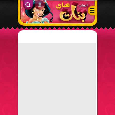
ألعاب بنات هاي – أفضل ألعاب تلبيس، مكياج، طبخ وأنشطة ممتعة لل
الدخول