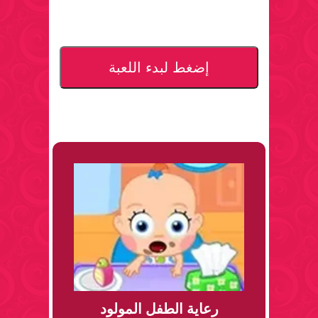
إضغط لبدء اللعبة
رعاية الطفل المولود