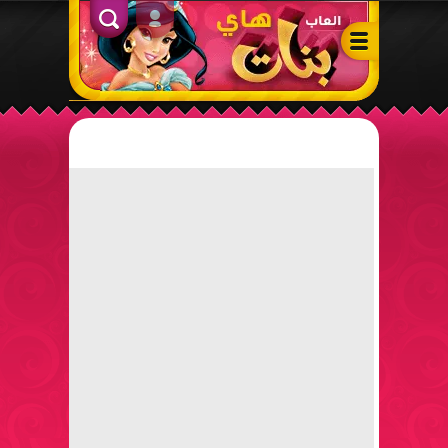
ألعاب بنات هاي – أفضل ألعاب تلبيس، مكياج، طبخ وأنشطة ممتعة لل
الدخول