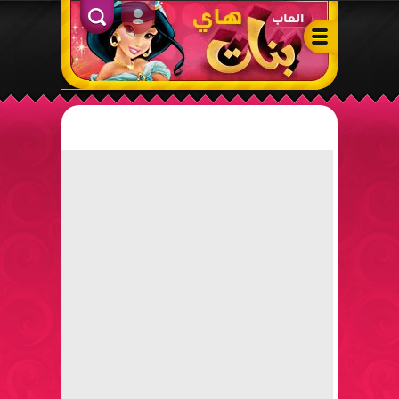
ألعاب بنات هاي – أفضل ألعاب تلبيس، مكياج، طبخ وأنشطة ممتعة لل
الدخول