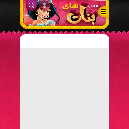
ألعاب بنات هاي – أفضل ألعاب تلبيس، مكياج، طبخ وأنشطة ممتعة لل
الدخول