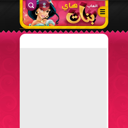
ألعاب بنات هاي – أفضل ألعاب تلبيس، مكياج، طبخ وأنشطة ممتعة لل
الدخول