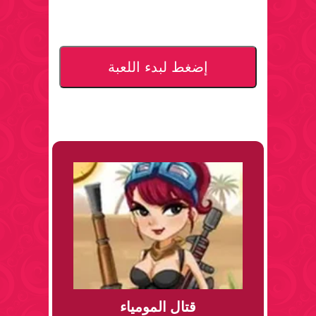
إضغط لبدء اللعبة
قتال المومياء