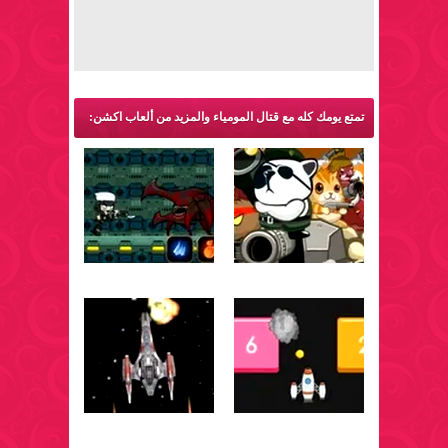
تمتع يومك كله مع قتال المومياء والمزيد من ألعاب اكشن: