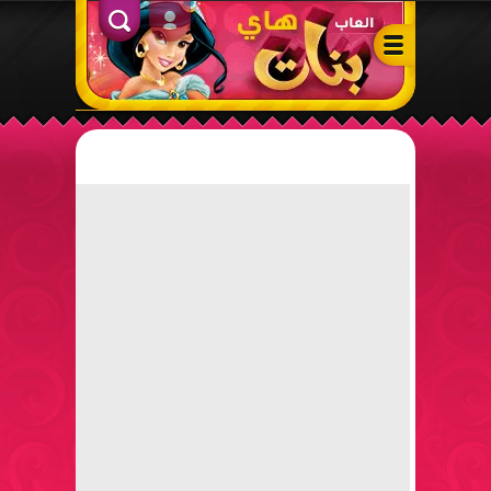
ألعاب بنات هاي – أفضل ألعاب تلبيس، مكياج، طبخ وأنشطة ممتعة لل
الدخول