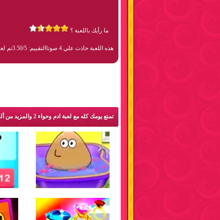
ما رأيك باللعبة ؟
هذه اللعبة حاذت علي 4 صوتا
التقييم: 3.50/5
تم لعبها 7
تمتع يومك كله مع لعبة ادم وحواء 2 والمزيد من ألعاب جديدة: