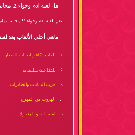
هل لعبة ادم وحواء 2, مجانية وتلعب بدون تحميل؟
نعم, لعبة ادم وحواء 2! مجانية تماما ويمكنك لعبها كما تشاء وفى أى وقت اون لاين بدون تنزيل وبدون انفاق أي فلس واحد.
ماهي أحلي الألعاب بعد لعبة 
ألعاب ذكاء رياضيات للصغار
الدفاع عن المدينة
حرب الدبابات والطائرات
الهروب من المهرج
لعبة البيانو المتحرك