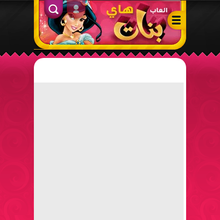
ألعاب بنات هاي – أفضل ألعاب تلبيس، مكياج، طبخ وأنشطة ممتعة لل
الدخول