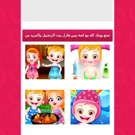
تمتع يومك كله مع لعبة بيبي هازل بيت الزنجبيل والمزيد من
ألعاب بيبي هازل: