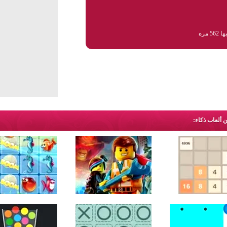
56 مره
ن ألعاب ذكاء: