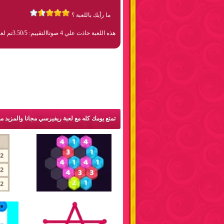
ما رأيك باللعبة ؟
هذه اللعبة حاذت علي 4 صوتا
التقييم: 3.50/5
تم لعبها 2
تمتع يومك كله مع لعبة ريفيرسي مجانا والمزيد م