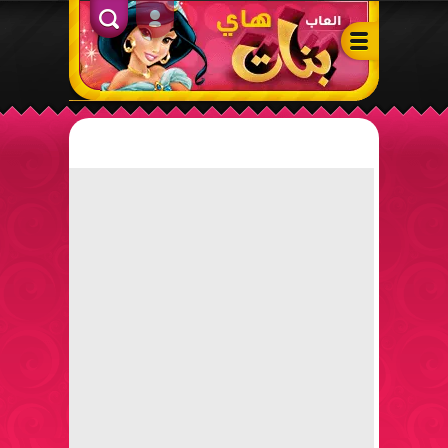
ألعاب بنات هاي – أفضل ألعاب تلبيس، مكياج، طبخ وأنشطة ممتعة لل
الدخول