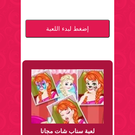
إضغط لبدء اللعبة
لعبة سناب شات مجانا