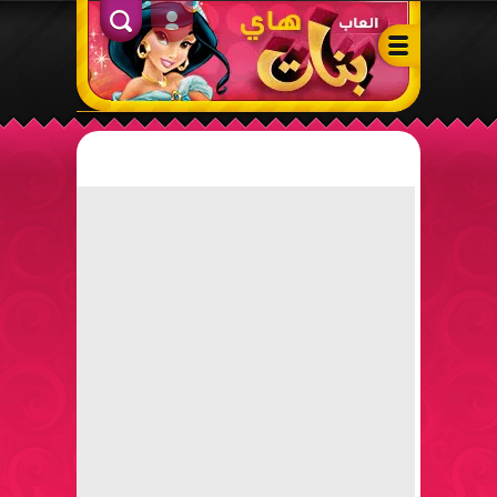
ألعاب بنات هاي – أفضل ألعاب تلبيس، مكياج، طبخ وأنشطة ممتعة لل
الدخول