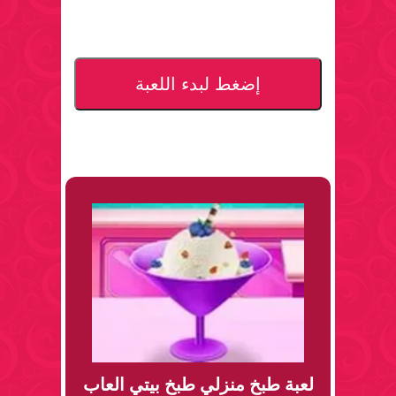
إضغط لبدء اللعبة
لعبة طبخ منزلي طبخ بيتي العاب