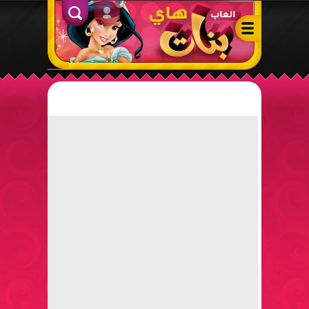
ألعاب بنات هاي – أفضل ألعاب تلبيس، مكياج، طبخ وأنشطة ممتعة لل
الدخول