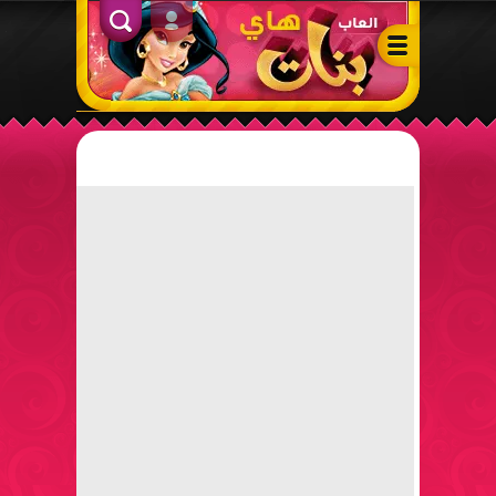
ألعاب بنات هاي – أفضل ألعاب تلبيس، مكياج، طبخ وأنشطة ممتعة لل
الدخول