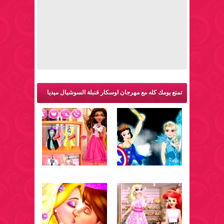
تمتع يومك كله مع مهرجان اوسكار قنبلة السوشيال ميديا
والمزيد من ألعاب اميرات: