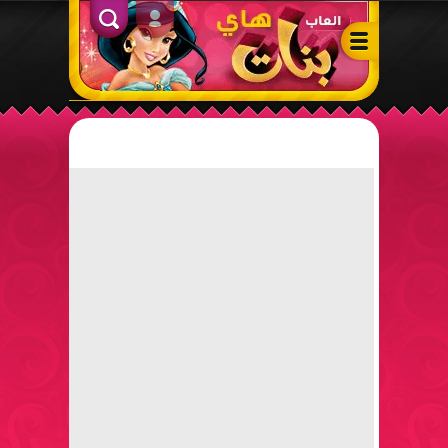
ألعاب بنات هاي – أفضل ألعاب تلبيس، مكياج، طبخ وأنشطة ممتعة لل
الدخول