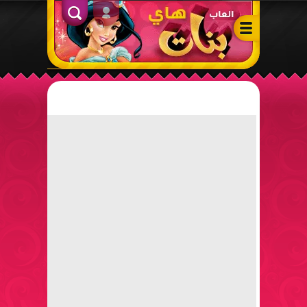
ألعاب بنات هاي – أفضل ألعاب تلبيس، مكياج، طبخ وأنشطة ممتعة لل
الدخول