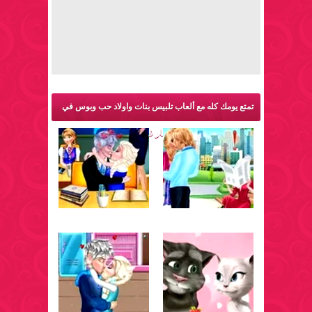
تمتع يومك كله مع ألعاب تلبيس بنات واولاد حب وبوس في
الفم والمزيد من ألعاب للكبار فقط: