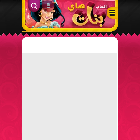
ألعاب بنات هاي – أفضل ألعاب تلبيس، مكياج، طبخ وأنشطة ممتعة لل
الدخول