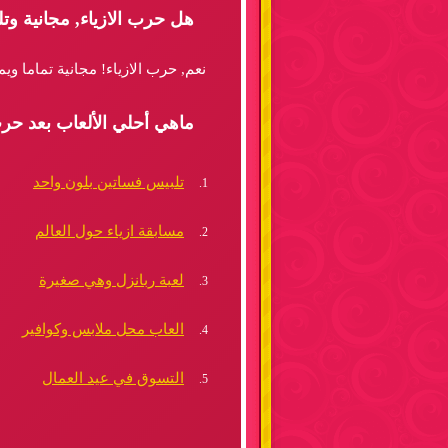
هل حرب الازياء, مجانية و
نعم, حرب الازياء! مجانية تماما و
ماهي أحلي الألعاب بعد حرب
تلبيس فساتين بلون واحد
مسابقة ازياء حول العالم
لعبة ربانزل وهي صغيرة
العاب محل ملابس وكوافير
التسوق في عيد العمال