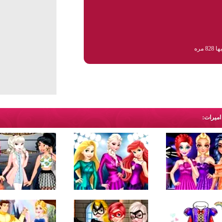
82 مره
اميرات: