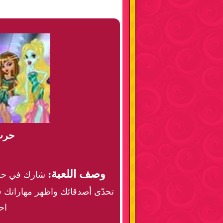
حرب 
وصف اللعبة:
شارك في حرب 
تحدّى أصدقائك واظهر مهاراتك 
اح