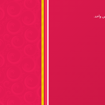
س واحد.