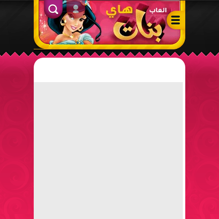
ألعاب بنات هاي – أفضل ألعاب تلبيس، مكياج، طبخ وأنشطة ممتعة لل
الدخول