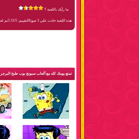
ما رأيك باللعبة ؟
هذه اللعبة حاذت علي 3 صوتا
التقييم: 3.33/5
تم لعبها 93
تمتع يومك كله مع ألعاب سبونج بوب طبخ البرج