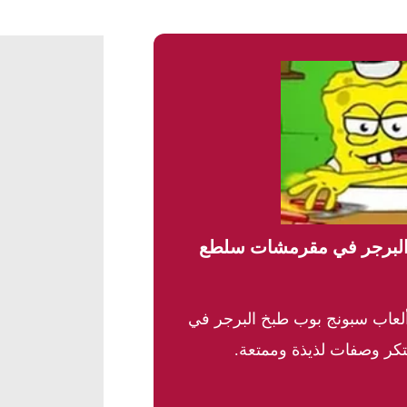
البرجر في مقرمشات سلطع
لعاب سبونج بوب طبخ البرجر في
ر وصفات لذيذة وممتعة.