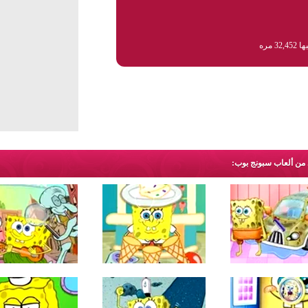
32, مره
د من ألعاب سبونج بوب: