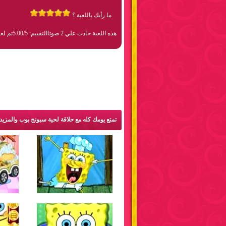
ما رأيك باللعبة ؟
هذه اللعبة حاذت علي 2 صوتا
التقييم: 5.00/5
تم لعبها 452
تمتع يومك كله مع حلاقة لحية سبونج بوب والمزي