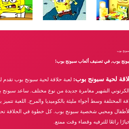
سبونج بوب
سبونج بوب, في تصنيف ألعاب سبونج بوب!
قة لحية سبونج بوب:
لعبة حلاقة لحية سبونج بوب تقدم ل
رتوني الشهير مغامرة جديدة من نوع مختلف. ساعد سبونج ب
قة المختلفة وسط أجواء مليئة بالكوميديا والمرح. اللعبة تتميز
 للأطفال ومحبي شخصية سبونج بوب. كل خطوة في الحلاقة ت
ارًا رائعًا للترفيه وقضاء وقت ممتع.