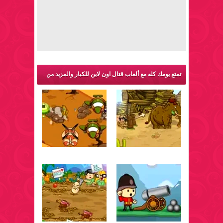
تمتع يومك كله مع ألعاب قتال اون لاين للكبار والمزيد من
ألعاب اكشن: