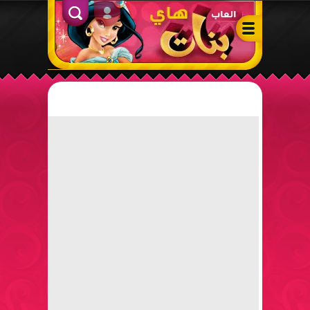
ألعاب بنات هاي – أفضل ألعاب تلبيس، مكياج، طبخ وأنشطة ممتعة لل
الدخول