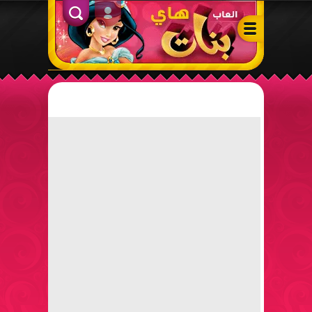
ألعاب بنات هاي – أفضل ألعاب تلبيس، مكياج، طبخ وأنشطة ممتعة لل
الدخول