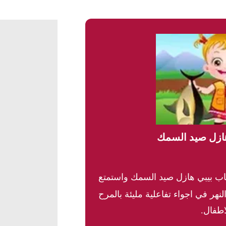
هازل صيد السمك
اب بيبي هازل صيد السمك واستمتع
ر في اجواء تفاعلية مليئة بالمرح
اطفال.