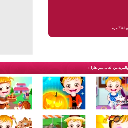
73 مره
المزيد من ألعاب بيبي هازل: