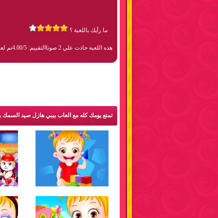
ما رأيك باللعبة ؟
هذه اللعبة حاذت علي 2 صوتا
التقييم: 4.00/5
تم لعبها 4
تمتع يومك كله مع العاب بيبي هازل صيد السمك و