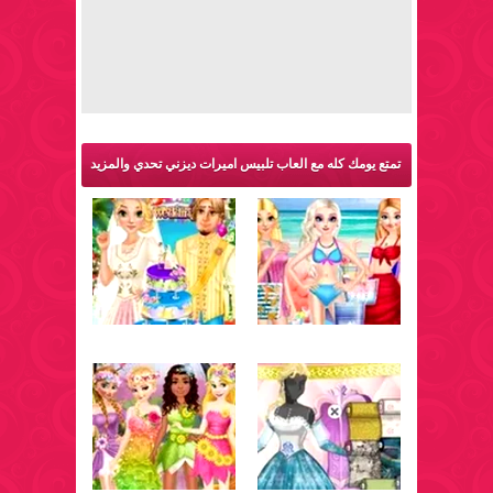
تمتع يومك كله مع العاب تلبيس اميرات ديزني تحدي والمزيد
من ألعاب اميرات: