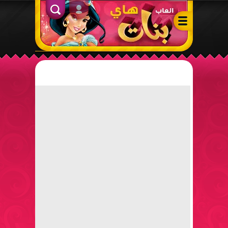
ألعاب بنات هاي – أفضل ألعاب تلبيس، مكياج، طبخ وأنشطة ممتعة لل
الدخول