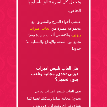
وتجعل كل أميرة تتألق بأسلوبها
الخاص.
عيشي أجواء المرح والتشويق مع
مجموعة مميزة من
ألعاب اميرات
ديزني
، واكتشفي ألعاب جديدة يوميًا
تجمع بين المتعة والإبداع والتسلية بلا
حدود!
هل العاب تلبيس اميرات
ديزني تحدي, مجانية وتلعب
بدون تحميل؟
نعم, العاب تلبيس اميرات ديزني
تحدي! مجانية تماما ويمكنك لعبها كما
تشاء وفى أى وقت اون لاين بدون